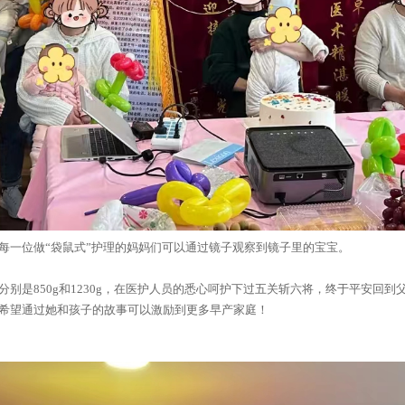
每一位做“袋鼠式”护理的妈妈们可以通过镜子观察到镜子里的宝宝。
别是850g和1230g，在医护人员的悉心呵护下过五关斩六将，终于平安回
希望通过她和孩子的故事可以激励到更多早产家庭！