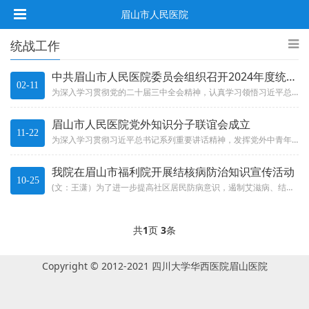
眉山市人民医院
统战工作
中共眉山市人民医院委员会组织召开2024年度统战工作会
02-11
为深入学习贯彻党的二十届三中全会精神，认真学习领悟习近平总书记关于做好新时代党的统一战线工作的重要思想，推动医院各项工作...
眉山市人民医院党外知识分子联谊会成立
11-22
为深入学习贯彻习近平总书记系列重要讲话精神，发挥党外中青年知识分子作用，为医院的改革、发展、稳定大局服务，11月17日，...
我院在眉山市福利院开展结核病防治知识宣传活动
10-25
(文：王潇）为了进一步提高社区居民防病意识，遏制艾滋病、结核病传播，持续强化艾滋病、结核病防治知识宣传“进学校”“进社区...
共
1
页
3
条
Copyright © 2012-2021 四川大学华西医院眉山医院