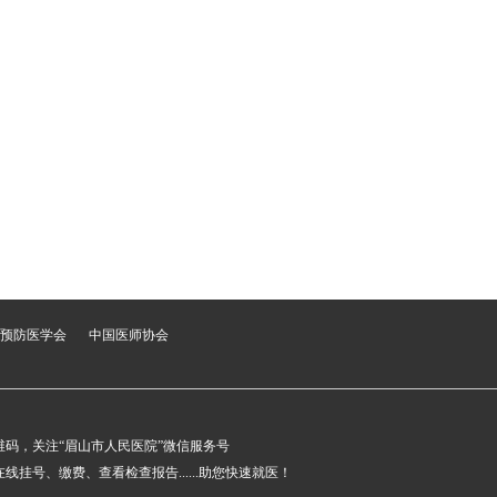
预防医学会
中国医师协会
维码，关注“眉山市人民医院”微信服务号
线挂号、缴费、查看检查报告......助您快速就医！