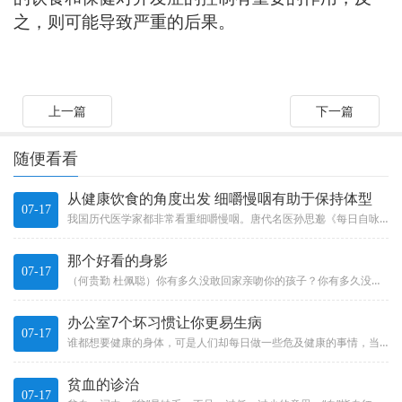
之，则可能导致严重的后果。
上一篇
下一篇
随便看看
从健康饮食的角度出发 细嚼慢咽有助于保持体型
07-17
我国历代医学家都非常看重细嚼慢咽。唐代名医孙思邈《每日自咏歌》云：“美食须熟嚼，生食不粗吞。”明朝的《昨非庵日纂》云：“...
那个好看的身影
07-17
（何贵勤 杜佩聪）你有多久没敢回家亲吻你的孩子？你有多久没敢回家和爸爸妈妈吃顿晚餐？记不得有多久了。但我们每天都在思念他...
办公室7个坏习惯让你更易生病
07-17
谁都想要健康的身体，可是人们却每日做一些危及健康的事情，当然，这些危害都是日渐积累到最后才会爆发它的威力。如果你不想生病...
贫血的诊治
07-17