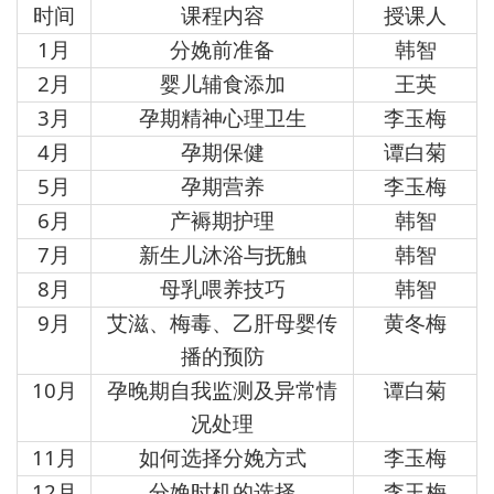
时间
课程内容
授课人
1
月
分娩前准备
韩智
2
月
婴儿辅食添加
王英
3
月
孕期精神心理卫生
李玉梅
4
月
孕期保健
谭白菊
5
月
孕期营养
李玉梅
6
月
产褥期护理
韩智
7
月
新生儿沐浴与抚触
韩智
8
月
母乳喂养技巧
韩智
9
月
艾滋、梅毒、乙肝母婴传
黄冬梅
播的预防
10
月
孕晚期自我监测及异常情
谭白菊
况处理
11
月
如何选择分娩方式
李玉梅
12
月
分娩时机的选择
李玉梅