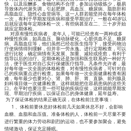
快，以及应酬多、食物结构不合理，参加运动锻炼少，极易
导致体内代谢失调，引起肥胖、高血压、糖尿病、脂肪肝和
高脂血症、隐性心血管病等。这一人群若能坚持在每年体检
一次，有利于早期发现疾病和接受早期治疗。一般在40岁以
后就应该每年定期体检一次，有些病甚至在二、三十岁开始
就应定期体检。
对原有慢性疾病者、老年人，可能已经患有一两种或多
种慢性疾病，如高血压、脑动脉硬化、心脏供血不足、糖尿
病、高脂血症等，他们虽然已经在医生指导下，接受药物治
疗使病情得到缓解，但并非一劳永逸。进行定期检查，可以
进行比较，确定病情有无发展、加重、减轻或痊愈，有利于
指导以后的治疗。定期体检还是加强和医生联系的一种好方
法，便于医生对自己实行保健医疗指导。凡条件允许者，最
好每年做一次全面的体格检查，对有慢性疾病者，可针对自
己的疾病重点进行检查。如果每年做一次全面健康检查有困
难，每年最少也要对心、肾、肺、肝、胃、直肠、前列腺及
妇科项目做一次健康检查。这样就能把住容易患病的这些关
口。在平时也要注意一些可疑的疾病症侯，这样就能早期发
现、早期治疗疾病，以保证自己的身体健康，延年益寿。
为了保证体检的结果正确无误，在体检前注意事项：
1 、体检前要休息好体检前几天如果休息不好，会影响
血糖、血脂和血压值。准备体检的人，体检前一天尽量不要
进行繁重的体力劳动和剧烈的运动，也不要参加聚会，避免
情绪激动，保证充足睡眠。