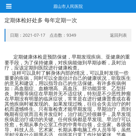
眉山市人民医院
定期体检好处多 每年定期一次
日期：2021-07-17 点击数：
9349
返回列表
定期健康体检是预防保健，早期发现疾病、亚健康的重
要手段，为了保持健康，对疾病能做到早期诊断，及时治
疗，应该定期到医院进行健康检查。
这样可以及时了解身体内部的情况，可以及时发现一些
重要的疾病，同时可以全面估计自己的健康状况，听取医生
的意见和建议，用以指导自己的生活保健。有许多疾病例
如：高血脂症、血糖增高、高血压、肝功能异常、乙型肝
炎、肿瘤等病症在早期并无不适症状，特别是不少恶性肿瘤
在早期没有明显的临床症状，常常是在进行健康普查或在看
其他疾病时被发现的。如果发现过晚，往往会失去治疗的时
机而遗憾终生。只有靠检查才能早期发现，早期治疗，而到
晚期有症状而且有并发症时，治疗就已经很棘手，及早发现
疾病是治疗成功的关键。任何疾病都是早发现、早治疗可以
痊愈，长期从事办公室工作的中青年白领，企业家、各级领
导、科技人员、艺术家、长期从事电脑工作人员等等，虽然
平时没有什么明显不适，但因其日常工作比较紧张、节奏