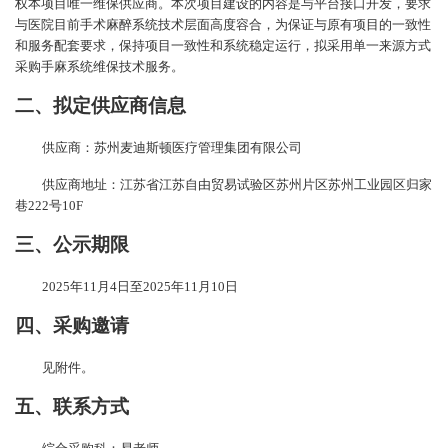
权本项目唯一维保供应商。
本次项目建设的内容是与平台接口开发，要求
与医院目前手术麻醉系统技术层面高度容合，为保证与原有项目的一致性
和服务配套要求，保持项目一致性和系统稳定运行，拟采用单一来源方式
采购手麻系统维保技术服务。
二、拟定供应商信息
供应商：苏州麦迪斯顿医疗
管理集团有限公司
供应商地址：
江苏省江苏自由贸易试验区苏州片区苏州工业园区归家
巷
222号10F
三、公示期限
202
5
年
11
月
4
日至
202
5
年
11
月
10
日
四、
采购邀请
见附件。
五、
联系方式